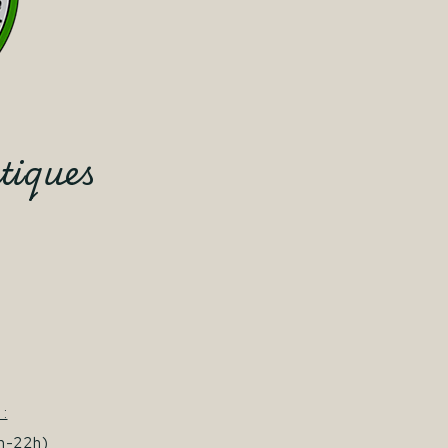
tiques
:
h-22h)