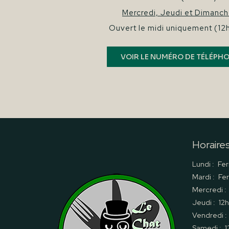
Mercredi, Jeudi et Dimanch
Ouvert le midi uniquement
(12
VOIR LE NUMÉRO DE TÉLÉPH
Horaire
Lundi :
Fe
Mardi :
Fe
Mercredi :
Jeudi :
12
Vendredi :
Samedi :
1