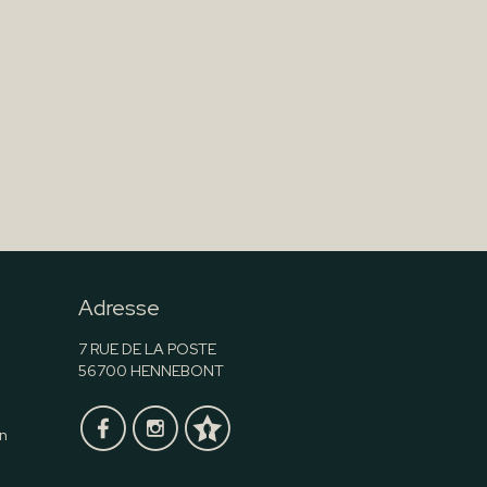
Adresse
7 RUE DE LA POSTE
56700 HENNEBONT
n